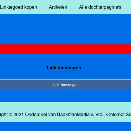
Linktegoed kopen
Artikelen
Alle dochterpagina's
Link toevoegen
Link toevoegen
ight © 2021 Onderdeel van
BaakmanMedia
&
Vrolijk Internet S